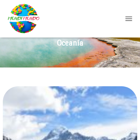
C
A
M
Oceanía
B
I
A
R
M
O
D
O
D
E
N
A
V
E
G
A
C