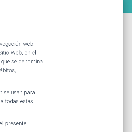
navegación web,
itio Web, en el
o que se denomina
ábitos,
n se usan para
 a todas estas
el presente