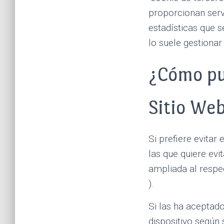
proporcionan serv
estadísticas que s
lo suele gestionar
¿Cómo pue
Sitio We
Si prefiere evit
las que quiere evi
ampliada al respec
).
Si las ha aceptad
dispositivo según 