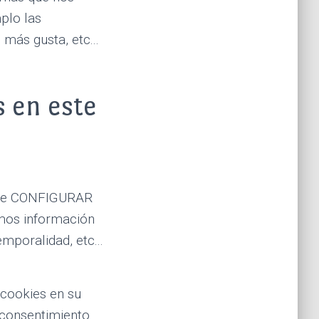
plo las
más gusta, etc...
s en este
uede CONFIGURAR
amos información
emporalidad, etc...
 cookies en su
l consentimiento