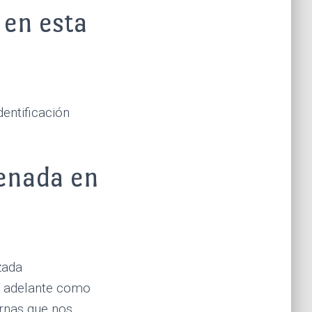
 en esta
entificación
cenada en
zada
s adelante como
ernas que nos