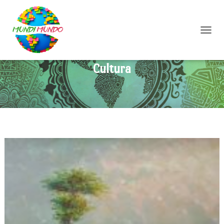
C
A
M
Cultura
B
I
A
R
M
O
D
O
D
E
N
A
V
E
G
A
C