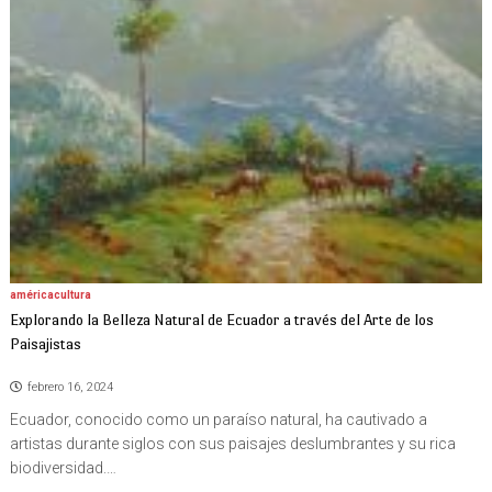
I
Ó
N
américa
cultura
Explorando la Belleza Natural de Ecuador a través del Arte de los
Paisajistas
febrero 16, 2024
Ecuador, conocido como un paraíso natural, ha cautivado a
artistas durante siglos con sus paisajes deslumbrantes y su rica
biodiversidad.…