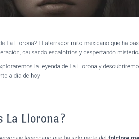
de La Llorona? El aterrador mito mexicano que ha pa
eración, causando escalofríos y despertando misterio
 exploraremos la leyenda de La Llorona y descubriremo
nte a día de hoy.
s La Llorona?
personaje legendario que ha sido parte del
folclore m