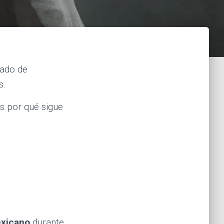
sado de
s.
s por qué sigue
exicano
durante