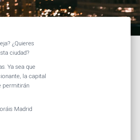
eja? ¿Quieres
esta ciudad?
tas. Ya sea que
onante, la capital
e permitirán
loráis Madrid