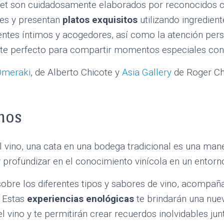
t son cuidadosamente elaborados por reconocidos ch
res y presentan
platos exquisitos
utilizando ingredien
entes íntimos y acogedores, así como la atención per
te perfecto para compartir momentos especiales con 
Omeraki
, de Alberto Chicote y
Asia Gallery
de Roger Ch
nos
l vino, una cata en una bodega tradicional es una mane
 y profundizar en el conocimiento vinícola en un entor
obre los diferentes tipos y sabores de vino, acompañ
. Estas
experiencias enológicas
te brindarán una nue
 vino y te permitirán crear recuerdos inolvidables junt