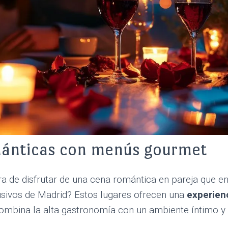
ánticas con menús gourmet
 de disfrutar de una cena romántica en pareja que en
usivos de Madrid? Estos lugares ofrecen una
experienc
mbina la alta gastronomía con un ambiente íntimo y