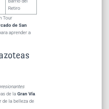
Barrio del
Retiro
n Tour
cado de San
para aprender a
 azoteas
resionantes
eas de la
Gran Vía
.
 de la belleza de