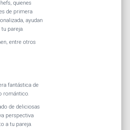
efs, quienes
tes de primera
sonalizada, ayudan
tu pareja.
en, entre otros
ra fantástica de
no romántico.
ado de deliciosas
va perspectiva
o a tu pareja.